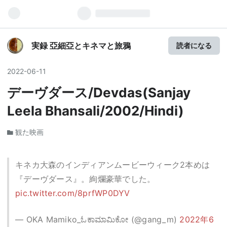
実録 亞細亞とキネマと旅鴉
読者になる
2022
-
06
-
11
デーヴダース/Devdas(Sanjay
Leela Bhansali/2002/Hindi)
観た映画
キネカ大森のインディアンムービーウィーク2本めは
『デーヴダース』。絢爛豪華でした。
pic.twitter.com/8prfWP0DYV
— OKA Mamiko_ಓಕಾಮಾಮಿಕೋ (@gang_m)
2022年6