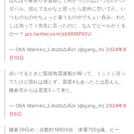
ぼんぼり夜祭りを退散して向かったのはいつものパン
ダバル。混んでるかなと思ったら意外に空いてた。い
つものものやちょっと違うものやでちょい呑み。わた
しは泡ってＪ先生に言ったのに、なんでビールがくる
のー？
pic.twitter.com/zb6I0RPX2U
— OKA Mamiko_ಓಕಾಮಾಮಿಕೋ (@gang_m)
2024年8
月10日
歩いてるときに緊急地震速報が鳴って、ミシミシ言っ
てたけど揺れは感じず。震度4もあったとは思えん。
鎌倉市からは震度3って来た。
— OKA Mamiko_ಓಕಾಮಾಮಿಕೋ (@gang_m)
2024年8
月9日
鎌倉39日め：歩数約18800歩、体重700g減、ビー