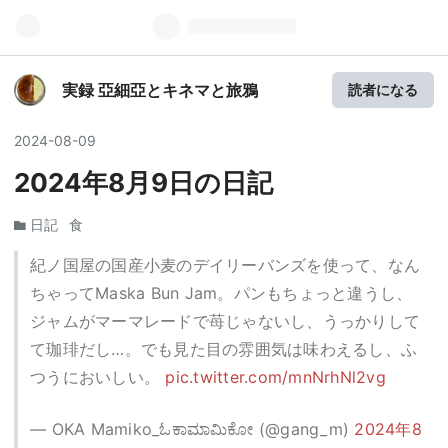
実録 亞細亞とキネマと旅鴉
読者になる
2024
-
08
-
09
2024年8月9日の日記
日記
食
紀ノ国屋の国産小麦のデイリーバンズを使って、なん
ちゃってMaska Bun Jam。パンもちょっと違うし、
ジャムがマーマレードで苺じゃないし、うっかりして
て珈琲だし…。でも見た目の雰囲気は味わえるし、ふ
つうにおいしい。
pic.twitter.com/mnNrhNl2vg
— OKA Mamiko_ಓಕಾಮಾಮಿಕೋ (@gang_m)
2024年8